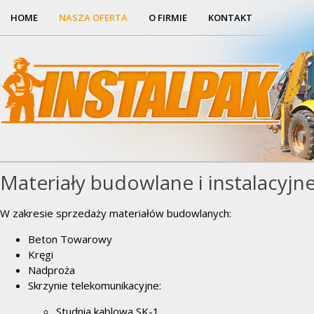
HOME
NASZA OFERTA
O FIRMIE
KONTAKT
Materiały budowlane i instalacyjn
W zakresie sprzedaży materiałów budowlanych:
Beton Towarowy
Kręgi
Nadproża
Skrzynie telekomunikacyjne:
Studnia kablowa SK-1